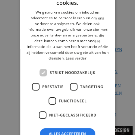
cookies.
OFFERTE AANVRAGEN
DUTCH
We gebruiken cookies om inhoud en
advertenties te personaliseren en om ons
KLEDING BORDUREN
verkeer te analyseren. We delen ook
KLEDING BORDUREN
informatie over uw gebruik van onze site met
onze advertentie- en analysepartners, die
GROEPSTRUIEN
deze kunnen combineren met andere
PETTEN BORDUREN
informatie die u aan hen heeft verstrekt of die
WERKKLEDING BORDUREN
zij hebben verzameld door uw gebruik van hun
VOORDEEL PAKKETTEN
diensten.
Lees verder
BORDUREN
EINDEJAARS PAKKETTEN
STRIKT NOODZAKELIJK
BADJASSEN BORDUREN
HANDDOEKEN BORDUREN
PRESTATIE
TARGETING
KOPPELTRUIEN BORDUREN
CATALOGUS
FUNCTIONEEL
OFFERTE AANVRAGEN
KLEURENKAART GAREN
NIET-GECLASSIFICEERD
HEROCK WERKKLEDING
NIEUW!
ALLES ACCEPTEREN