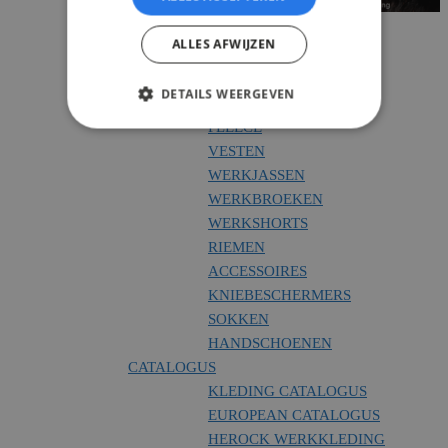
T-SHIRTS
ALLES AFWIJZEN
POLO'S
SWEATERS
DETAILS WEERGEVEN
HOODIES
FLEECE
VESTEN
WERKJASSEN
WERKBROEKEN
WERKSHORTS
RIEMEN
ACCESSOIRES
KNIEBESCHERMERS
SOKKEN
HANDSCHOENEN
CATALOGUS
KLEDING CATALOGUS
EUROPEAN CATALOGUS
HEROCK WERKKLEDING