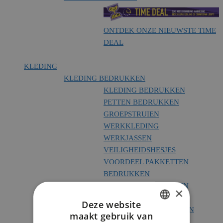
ONTDEK ONZE NIEUWSTE TIME
DEAL
KLEDING
KLEDING BEDRUKKEN
KLEDING BEDRUKKEN
PETTEN BEDRUKKEN
GROEPSTRUIEN
WERKKLEDING
WERKJASSEN
VEILIGHEIDSHESJES
VOORDEEL PAKKETTEN
BEDRUKKEN
VOORDEEL PAKKETTEN
×
BORDUREN
Deze website
EINDEJAARS PAKKETTEN
maakt gebruik van
DUTCH
CATALOGUS