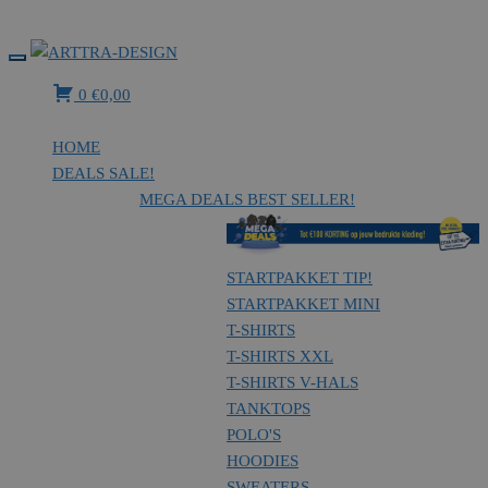
MENU
Arttra-Design
Textieldrukkerij – borduurstudio
0
€
0,00
HOME
DEALS
SALE!
MEGA DEALS
BEST SELLER!
STARTPAKKET
TIP!
STARTPAKKET MINI
T-SHIRTS
T-SHIRTS XXL
T-SHIRTS V-HALS
TANKTOPS
POLO'S
HOODIES
SWEATERS