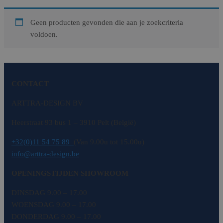
Geen producten gevonden die aan je zoekcriteria
voldoen.
CONTACT
ARTTRA-DESIGN BV
Heerstraat 93 bus 1 – 3910 Pelt (België)
+32(0)11 54 75 89
(Van 9.00u tot 15.00u)
info@arttra-design.be
OPENINGSTIJDEN SHOWROOM
DINSDAG 9.00 – 17.00
WOENSDAG 9.00 – 17.00
DONDERDAG 9.00 – 17.00