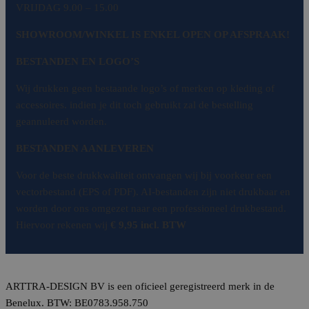
VRIJDAG 9.00 – 15.00
SHOWROOM/WINKEL IS ENKEL OPEN OP AFSPRAAK!
BESTANDEN EN LOGO’S
Wij drukken geen bestaande logo’s of merken op kleding of
accessoires. indien je dit toch gebruikt zal de bestelling
geannuleerd worden.
BESTANDEN AANLEVEREN
Voor de beste drukkwaliteit ontvangen wij bij voorkeur een
vectorbestand (EPS of PDF). AI-bestanden zijn niet drukbaar en
worden door ons omgezet naar een professioneel drukbestand.
Hiervoor rekenen wij
€ 9,95 incl. BTW
ARTTRA-DESIGN BV is een oficieel geregistreerd merk in de
Benelux. BTW: BE0783.958.750