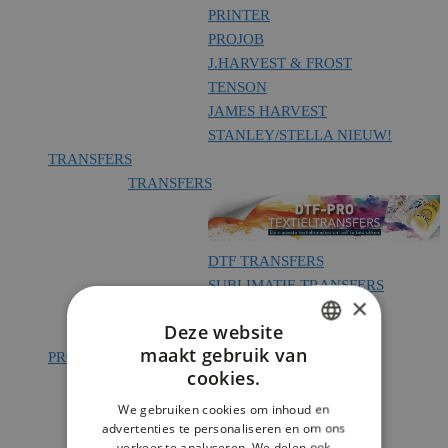
PRINTER
PROJOB
J.HARVEST & FROST
TENSON
JAMES HARVEST
STANLEY/STELLA
NIEUW!
TRANSFERS
TRANSFERS
DTF TRANSFERS
SUBLIMATIE TRANSFERS
×
Deze website
maakt gebruik van
PROMO
DUTCH
cookies.
DRUKWERK
DUTCH
DRUKWERK
We gebruiken cookies om inhoud en
advertenties te personaliseren en om ons
verkeer te analyseren. We delen ook