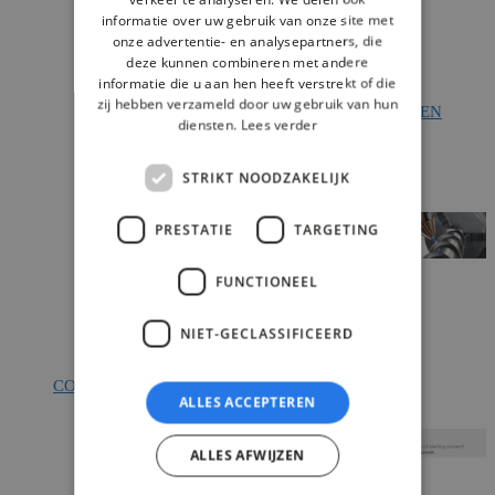
informatie over uw gebruik van onze site met
onze advertentie- en analysepartners, die
RELATIEGESCHENKEN
deze kunnen combineren met andere
informatie die u aan hen heeft verstrekt of die
RELATIEGESCHENKEN
zij hebben verzameld door uw gebruik van hun
CATALOGUS GESCHENKEN
diensten.
Lees verder
STRIKT NOODZAKELIJK
LASER DESIGNS
PRESTATIE
TARGETING
LASER DESIGNS
FUNCTIONEEL
NIET-GECLASSIFICEERD
CONTACT
ALLES ACCEPTEREN
CONTACT
ALLES AFWIJZEN