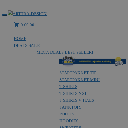
MENU
Arttra-Design
Textieldrukkerij – borduurstudio
0
€
0,00
HOME
DEALS
SALE!
MEGA DEALS
BEST SELLER!
STARTPAKKET
TIP!
STARTPAKKET MINI
T-SHIRTS
T-SHIRTS XXL
T-SHIRTS V-HALS
TANKTOPS
POLO'S
HOODIES
SWEATERS