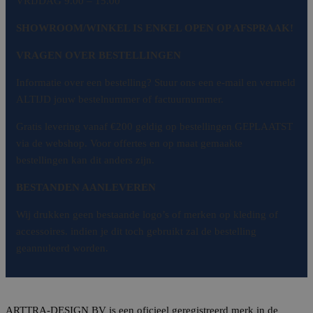
VRIJDAG 9.00 – 15.00
SHOWROOM/WINKEL IS ENKEL OPEN OP AFSPRAAK!
VRAGEN OVER BESTELLINGEN
Informatie over een bestelling? Stuur ons een e-mail en vermeld
ALTIJD jouw bestelnummer of factuurnummer.
Gratis levering vanaf €200 geldig op bestellingen GEPLAATST
via de webshop. Voor offertes en op maat gemaakte
bestellingen kan dit anders zijn.
BESTANDEN AANLEVEREN
Wij drukken geen bestaande logo’s of merken op kleding of
accessoires. indien je dit toch gebruikt zal de bestelling
geannuleerd worden.
ARTTRA-DESIGN BV is een oficieel geregistreerd merk in de