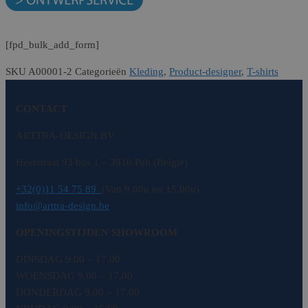
[fpd_bulk_add_form]
SKU
A00001-2
Categorieën
Kleding
,
Product-designer
,
T-shirts
CONTACT
ARTTRA-DESIGN BV
Heerstraat 93 bus 1 – 3910 Pelt (België)
+32(0)11 54 75 89
(Van 9.00u tot 15.00u)
info@arttra-design.be
OPENINGSTIJDEN SHOWROOM
DINSDAG 9.00 – 17.00
WOENSDAG 9.00 – 17.00
DONDERDAG 9.00 – 17.00