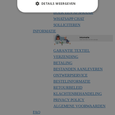
CONTACTEER ONS
DETAILS WEERGEVEN
OFFERTE AANVRAGEN
BOEK EEN AFSPRAAK
WHATSAPP CHAT
SOLLICITEREN
INFORMATIE
GARANTIE TEXTIEL
VERZENDING
BETALING
BESTANDEN AANLEVEREN
ONTWERPSERVICE
BESTELINFORMATIE
RETOURBELEID
KLACHTENBEHANDELING
PRIVACY POLICY
ALGEMENE VOORWAARDEN
FAQ